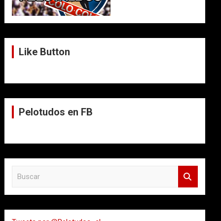
Like Button
Pelotudos en FB
B
u
s
c
a