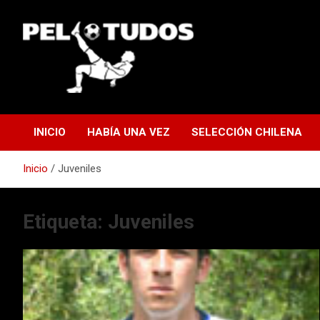
Saltar
al
contenido
www.pelotudos.cl
INICIO
HABÍA UNA VEZ
SELECCIÓN CHILENA
Inicio
Juveniles
Etiqueta:
Juveniles