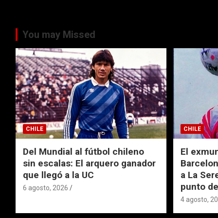
You may Missed
CHILE
CHILE
Del Mundial al fútbol chileno
El exmund
sin escalas: El arquero ganador
Barcelon
que llegó a la UC
a La Ser
punto de
6 agosto, 2026
4 agosto, 2