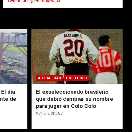
Tweets por @Pelotudos_cl
r
ACTUALIDAD
COLO COLO
El día
El exseleccionado brasileño
nte de
que debió cambiar su nombre
para jugar en Colo Colo
27 julio, 2026