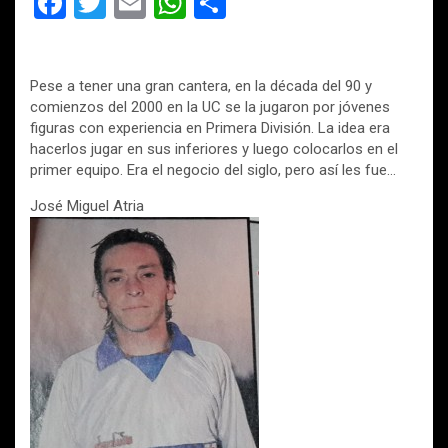
F
T
E
W
C
a
wi
m
h
o
ce
tt
ail
at
m
Pese a tener una gran cantera, en la década del 90 y
b
er
s
p
comienzos del 2000 en la UC se la jugaron por jóvenes
o
A
ar
figuras con experiencia en Primera División. La idea era
hacerlos jugar en sus inferiores y luego colocarlos en el
o
p
tir
primer equipo. Era el negocio del siglo, pero así les fue…
k
p
José Miguel Atria