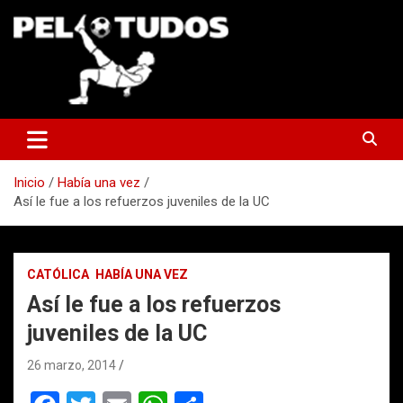
Saltar
al
contenido
www.pelotudos.cl
Inicio
Había una vez
Así le fue a los refuerzos juveniles de la UC
CATÓLICA
HABÍA UNA VEZ
Así le fue a los refuerzos
juveniles de la UC
26 marzo, 2014