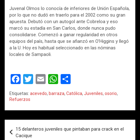
Juvenal Olmos lo conocía de inferiores de Unión Española,
por lo que no dudó en traerlo para el 2002 como su gran
apuesta. Debutó con un autogol ante Cobreloa y eso
marcó su estadía en San Carlos, donde nunca pudo
consolidarse. Comenzó a ganar regularidad en otros
equipos del país, hasta que se afianzó en O’Higgins y llegó
a la U. Hoy es habitual seleccionado en las nóminas
locales de Sampaoli.
F
T
E
W
C
a
wi
m
h
o
Etiquetas:
acevedo
,
barraza
,
Católica
,
Juveniles
,
osorio
,
ce
tt
ail
at
m
Refuerzos
b
er
s
p
o
A
ar
Navegación
o
p
tir
15 delanteros juveniles que pintaban para crack en el
de
Cacique
k
p