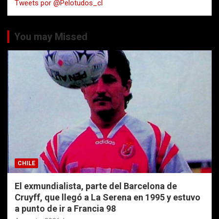
Tweets por @Pelotudos_cl
r
You may Missed
CHILE
El exmundialista, parte del Barcelona de
Cruyff, que llegó a La Serena en 1995 y estuvo
a punto de ir a Francia 98