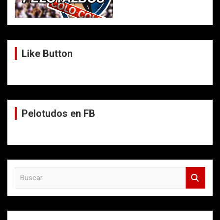
Like Button
Pelotudos en FB
B
u
s
c
a