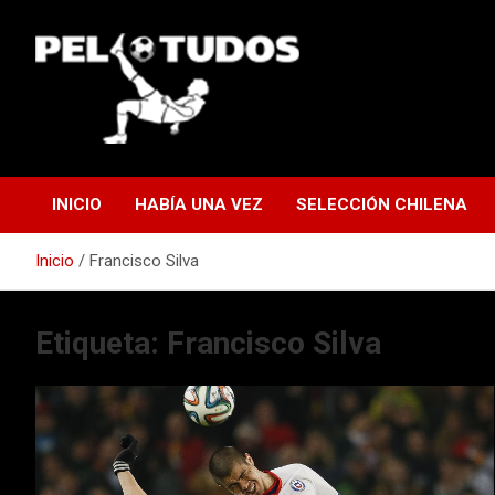
Saltar
al
contenido
www.pelotudos.cl
INICIO
HABÍA UNA VEZ
SELECCIÓN CHILENA
Inicio
Francisco Silva
Etiqueta:
Francisco Silva