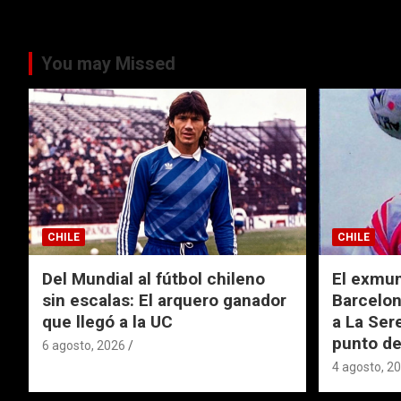
You may Missed
CHILE
CHILE
Del Mundial al fútbol chileno
El exmund
sin escalas: El arquero ganador
Barcelon
que llegó a la UC
a La Ser
punto de
6 agosto, 2026
4 agosto, 2