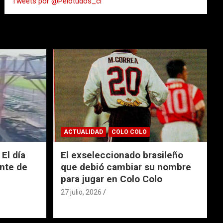
Tweets por @Pelotudos_cl
r
ACTUALIDAD
COLO COLO
El día
El exseleccionado brasileño
nte de
que debió cambiar su nombre
para jugar en Colo Colo
27 julio, 2026