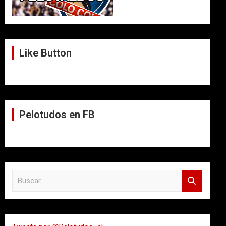
Like Button
Pelotudos en FB
B
u
s
c
a