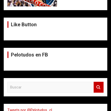
Like Button
Pelotudos en FB
B
u
s
c
a
Tweets por @Pelotudos_cl
r