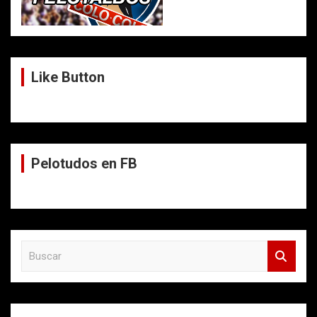
Like Button
Pelotudos en FB
B
u
s
c
a