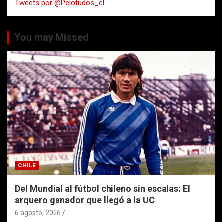
Tweets por @Pelotudos_cl
r
You may Missed
CHILE
Del Mundial al fútbol chileno sin escalas: El
arquero ganador que llegó a la UC
6 agosto, 2026