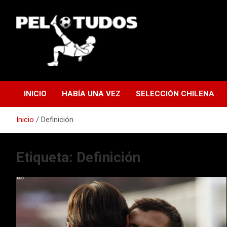
Saltar
al
contenido
www.pelotudos.cl
INICIO
HABÍA UNA VEZ
SELECCIÓN CHILENA
Inicio
Definición
Etiqueta:
Definición