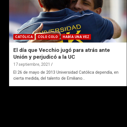
CATÓLICA
COLO COLO
HABÍA UNA VEZ
El día que Vecchio jugó para atrás ante
Unión y perjudicó a la UC
17 septiembre, 2021
El 26 de mayo de 2013 Universidad Católica dependía, en
cierta medida, del talento de Emiliano…