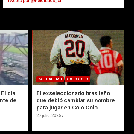
Tweets por @Pelotudos_cl
r
ACTUALIDAD
COLO COLO
El día
El exseleccionado brasileño
nte de
que debió cambiar su nombre
para jugar en Colo Colo
27 julio, 2026