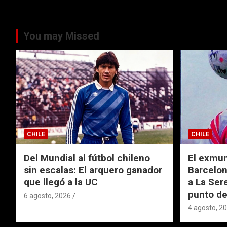
You may Missed
CHILE
CHILE
Del Mundial al fútbol chileno
El exmund
sin escalas: El arquero ganador
Barcelon
que llegó a la UC
a La Ser
punto de
6 agosto, 2026
4 agosto, 2