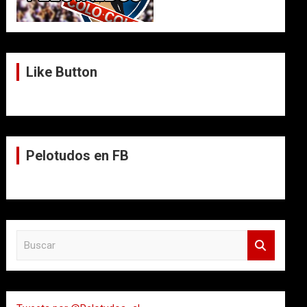
Like Button
Pelotudos en FB
B
u
s
c
a