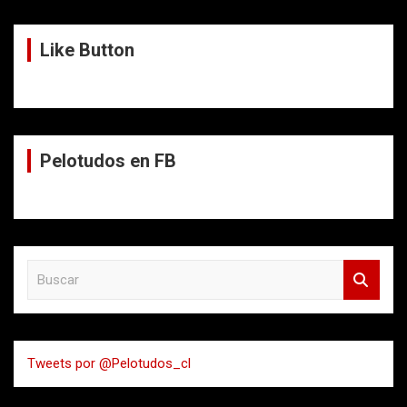
Like Button
Pelotudos en FB
B
u
s
c
a
Tweets por @Pelotudos_cl
r