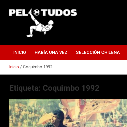
Saltar
al
contenido
www.pelotudos.cl
INICIO
HABÍA UNA VEZ
SELECCIÓN CHILENA
Inicio
Coquimbo 1992
Etiqueta:
Coquimbo 1992