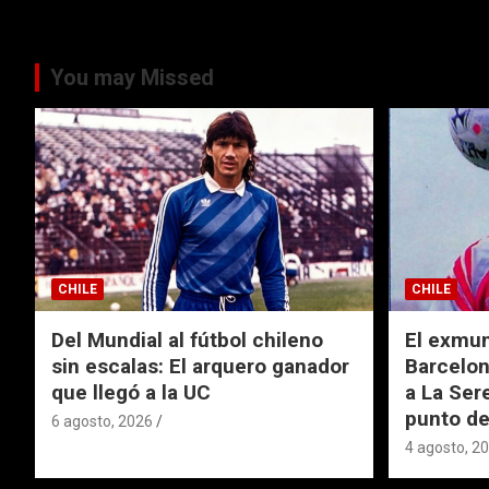
You may Missed
CHILE
CHILE
Del Mundial al fútbol chileno
El exmund
sin escalas: El arquero ganador
Barcelon
que llegó a la UC
a La Ser
punto de
6 agosto, 2026
4 agosto, 2