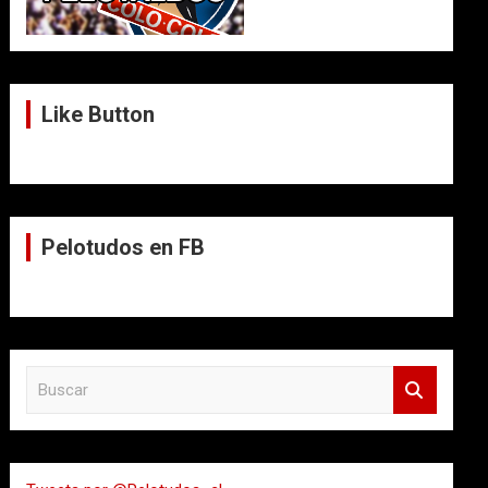
Like Button
Pelotudos en FB
B
u
s
c
a