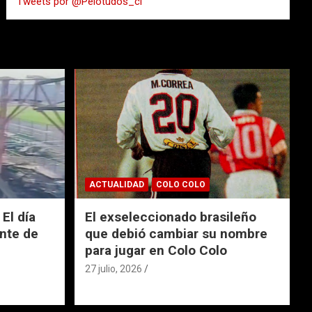
Tweets por @Pelotudos_cl
r
ACTUALIDAD
COLO COLO
El día
El exseleccionado brasileño
nte de
que debió cambiar su nombre
para jugar en Colo Colo
27 julio, 2026