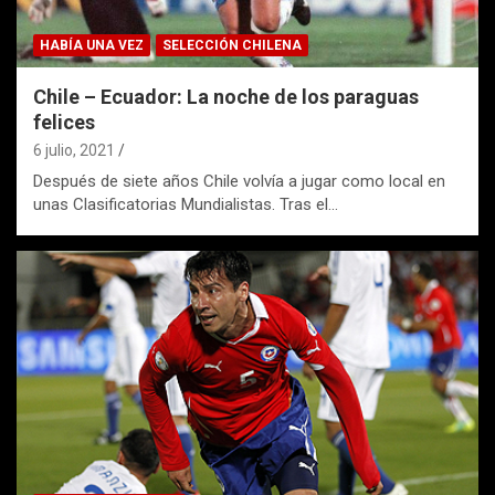
HABÍA UNA VEZ
SELECCIÓN CHILENA
Chile – Ecuador: La noche de los paraguas
felices
6 julio, 2021
Después de siete años Chile volvía a jugar como local en
unas Clasificatorias Mundialistas. Tras el…