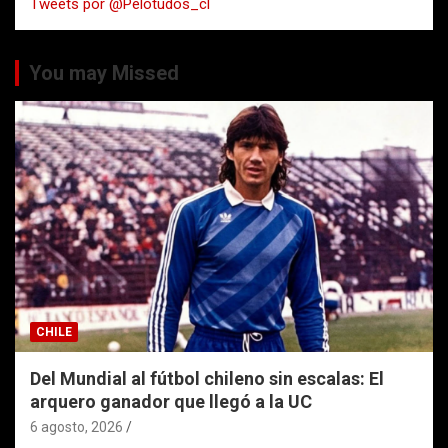
Tweets por @Pelotudos_cl
r
You may Missed
CHILE
Del Mundial al fútbol chileno sin escalas: El
arquero ganador que llegó a la UC
6 agosto, 2026