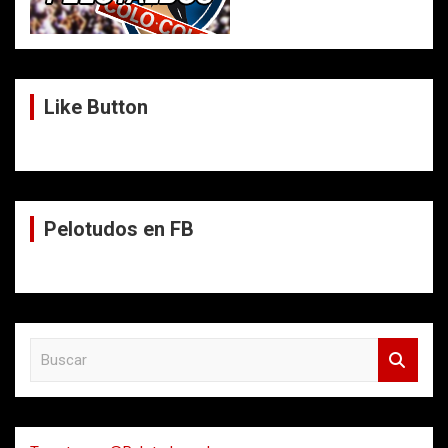
Like Button
Pelotudos en FB
B
u
s
c
a