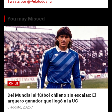
Tweets por @Pelotudos_cl
r
You may Missed
CHILE
Del Mundial al fútbol chileno sin escalas: El
arquero ganador que llegó a la UC
6 agosto, 2026