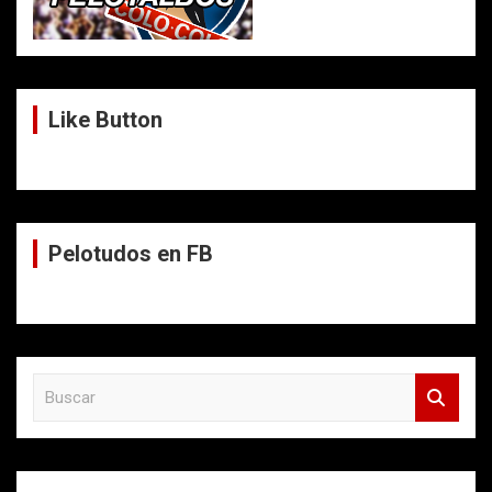
Like Button
Pelotudos en FB
B
u
s
c
a