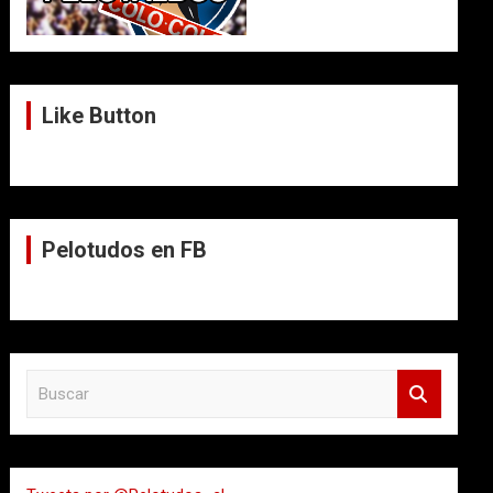
Like Button
Pelotudos en FB
B
u
s
c
a