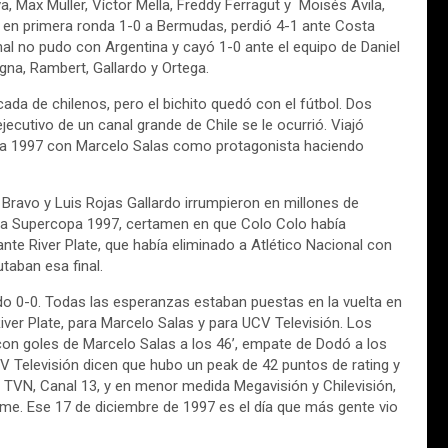
, Max Müller, Víctor Mella, Freddy Ferragut y Moisés Ávila,
ió en primera ronda 1-0 a Bermudas, perdió 4-1 ante Costa
inal no pudo con Argentina y cayó 1-0 ante el equipo de Daniel
gna, Rambert, Gallardo y Ortega.
ada de chilenos, pero el bichito quedó con el fútbol. Dos
cutivo de un canal grande de Chile se le ocurrió. Viajó
opa 1997 con Marcelo Salas como protagonista haciendo
 Bravo y Luis Rojas Gallardo irrumpieron en millones de
 de la Supercopa 1997, certamen en que Colo Colo había
nte River Plate, que había eliminado a Atlético Nacional con
taban esa final.
do 0-0. Todas las esperanzas estaban puestas en la vuelta en
iver Plate, para Marcelo Salas y para UCV Televisión. Los
con goles de Marcelo Salas a los 46’, empate de Dodó a los
CV Televisión dicen que hubo un peak de 42 puntos de rating y
 TVN, Canal 13, y en menor medida Megavisión y Chilevisión,
ime. Ese 17 de diciembre de 1997 es el día que más gente vio