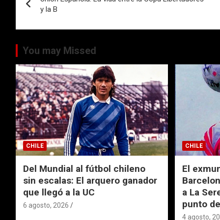
de
o
p
tir
y la B
k
p
entradas
You may Missed
CHILE
CHILE
Del Mundial al fútbol chileno
El exmund
sin escalas: El arquero ganador
Barcelon
que llegó a la UC
a La Ser
punto de
6 agosto, 2026
4 agosto, 2