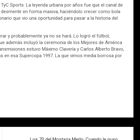
l TyC Sports. La leyenda urbana por años fue que el canal de
só desmentir en forma masiva, haciéndolo crecer como bola
onario que vio una oportunidad para pasar a la historia del
ar y probablemente ya no se hará. Lo logró el fútbol,
que además incluyó la ceremonia de los Mejores de América
ansmisiones estuvo Máximo Clavería y Carlos Alberto Bravo,
s en esa Supercopa 1997. La que vimos media borrosa por
Los 70 del Mostaza Merlo: Cuando le puso