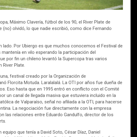
pa, Máximo Clavería, fútbol de los 90, el River Plate de
 (no) olvidó, lo que nadie escribió, como dice Fernando
ún lado. Por Ubiergo es que muchos conocemos el Festival de
mantenía en vilo esperando la participación del
ue por fin un chileno levantó la Supercopa tras varios
 River Plate.
na, festival creado por la Organización de
ó Florcita Motuda. Laralalalá. La OTI por años fue dueña de
s. Eso hasta que en 1995 entró en conflicto con el Comité
or un canal de llegada masiva que estuviera incluido en la
atólica de Valparaíso, señal no afiliada a la OTI, para hacerse
entina. La negociación fue directamente con la empresa
 las relaciones entre Eduardo Gandulfo, director de los
ts.
equipo que tenía a David Soto, César Díaz, Daniel