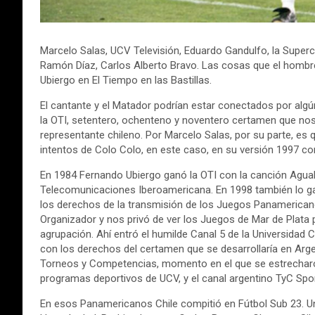
Marcelo Salas, UCV Televisión, Eduardo Gandulfo, la Superco
Ramón Díaz, Carlos Alberto Bravo. Las cosas que el hombre
Ubiergo en El Tiempo en las Bastillas.
El cantante y el Matador podrían estar conectados por alg
la OTI, setentero, ochenteno y noventero certamen que nos 
representante chileno. Por Marcelo Salas, por su parte, es q
intentos de Colo Colo, en este caso, en su versión 1997 con
En 1984 Fernando Ubiergo ganó la OTI con la canción Agualu
Telecomunicaciones Iberoamericana. En 1998 también lo gan
los derechos de la transmisión de los Juegos Panamericano
Organizador y nos privó de ver los Juegos de Mar de Plata p
agrupación. Ahí entró el humilde Canal 5 de la Universidad C
con los derechos del certamen que se desarrollaría en Arg
Torneos y Competencias, momento en el que se estrecharon
programas deportivos de UCV, y el canal argentino TyC Spor
En esos Panamericanos Chile compitió en Fútbol Sub 23. Un 