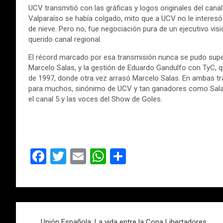
UCV transmitió con las gráficas y logos originales del cana
Valparaíso se había colgado, mito que a UCV no le intere
de nieve. Pero no, fue negociación pura de un ejecutivo visi
querido canal regional.
El récord marcado por esa transmisión nunca se pudo super
Marcelo Salas, y la gestión de Eduardo Gandulfo con TyC, 
de 1997, donde otra vez arrasó Marcelo Salas. En ambas tr
para muchos, sinónimo de UCV y tan ganadores como Sala
el canal 5 y las voces del Show de Goles.
F
T
E
W
C
a
wi
m
h
o
ce
tt
ail
at
m
b
er
s
p
Navegación
o
A
ar
Unión Española: La vida entre la Copa Libertadores