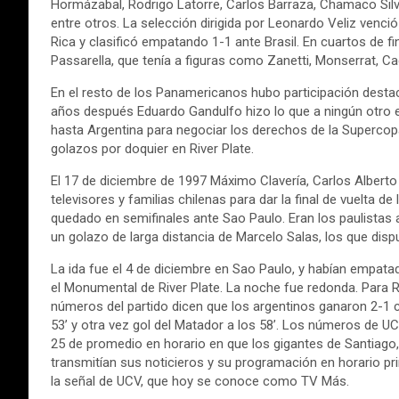
Hormázabal, Rodrigo Latorre, Carlos Barraza, Chamaco Silva
entre otros. La selección dirigida por Leonardo Veliz venc
Rica y clasificó empatando 1-1 ante Brasil. En cuartos de f
Passarella, que tenía a figuras como Zanetti, Monserrat, Ca
En el resto de los Panamericanos hubo participación destac
años después Eduardo Gandulfo hizo lo que a ningún otro eje
hasta Argentina para negociar los derechos de la Superc
golazos por doquier en River Plate.
El 17 de diciembre de 1997 Máximo Clavería, Carlos Alberto
televisores y familias chilenas para dar la final de vuelta
quedado en semifinales ante Sao Paulo. Eran los paulistas a
un golazo de larga distancia de Marcelo Salas, los que dispu
La ida fue el 4 de diciembre en Sao Paulo, y habían empata
el Monumental de River Plate. La noche fue redonda. Para R
números del partido dicen que los argentinos ganaron 2-1 
53’ y otra vez gol del Matador a los 58’. Los números de U
25 de promedio en horario en que los gigantes de Santiago,
transmitían sus noticieros y su programación en horario pr
la señal de UCV, que hoy se conoce como TV Más.