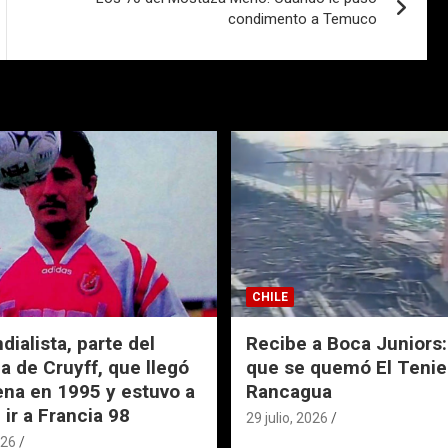
condimento a Temuco
CHILE
ialista, parte del
Recibe a Boca Juniors: 
a de Cruyff, que llegó
que se quemó El Tenie
ena en 1995 y estuvo a
Rancagua
 ir a Francia 98
29 julio, 2026
026