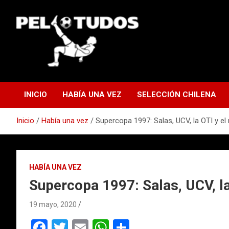
Saltar
al
contenido
www.pelotudos.cl
INICIO
HABÍA UNA VEZ
SELECCIÓN CHILENA
Inicio
Había una vez
Supercopa 1997: Salas, UCV, la OTI y el
HABÍA UNA VEZ
Supercopa 1997: Salas, UCV, la
19 mayo, 2020
F
T
E
W
C