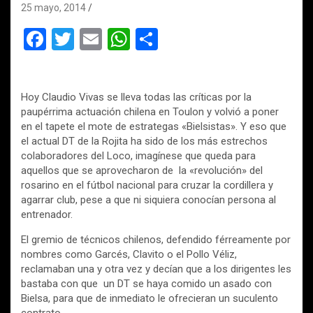
25 mayo, 2014
F
T
E
W
C
a
wi
m
h
o
ce
tt
ail
at
m
Hoy Claudio Vivas se lleva todas las críticas por la
b
er
s
p
paupérrima actuación chilena en Toulon y volvió a poner
o
A
ar
en el tapete el mote de estrategas «Bielsistas». Y eso que
el actual DT de la Rojita ha sido de los más estrechos
o
p
tir
colaboradores del Loco, imagínese que queda para
k
p
aquellos que se aprovecharon de la «revolución» del
rosarino en el fútbol nacional para cruzar la cordillera y
agarrar club, pese a que ni siquiera conocían persona al
entrenador.
El gremio de técnicos chilenos, defendido férreamente por
nombres como Garcés, Clavito o el Pollo Véliz,
reclamaban una y otra vez y decían que a los dirigentes les
bastaba con que un DT se haya comido un asado con
Bielsa, para que de inmediato le ofrecieran un suculento