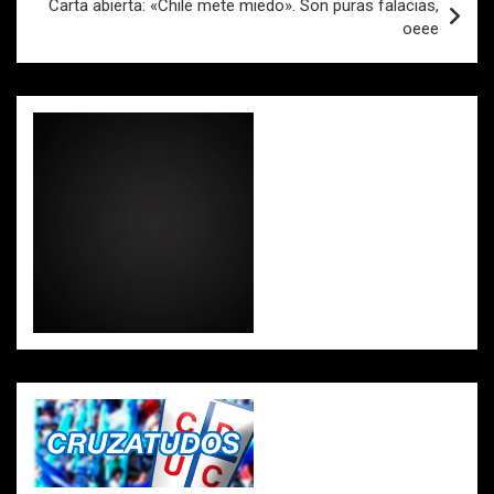
k
p
Carta abierta: «Chile mete miedo». Son puras falacias,
oeee