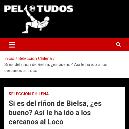
Saltar
al
contenido
www.pelotudos.cl
Inicio
Selección Chilena
Si es del riñon de Bielsa, ¿es bueno? Así le ha ido a los
cercanos al Loco
SELECCIÓN CHILENA
Si es del riñon de Bielsa, ¿es
bueno? Así le ha ido a los
cercanos al Loco