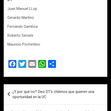
Juan Manuel LLop
Gerardo Martino
Fernando Gamboa
Roberto Sensini
Mauricio Pochettino
F
T
E
W
C
a
wi
m
h
o
ce
tt
ail
at
m
b
er
s
p
Navegación
¿Y por qué no? Diez DT’s chilenos que quieren una
o
A
ar
de
oportunidad en la UC
o
p
tir
entradas