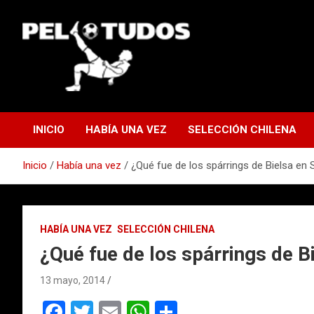
Saltar
al
contenido
www.pelotudos.cl
INICIO
HABÍA UNA VEZ
SELECCIÓN CHILENA
Inicio
Había una vez
¿Qué fue de los spárrings de Bielsa en
HABÍA UNA VEZ
SELECCIÓN CHILENA
¿Qué fue de los spárrings de B
13 mayo, 2014
F
T
E
W
C