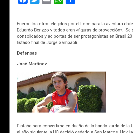
a
wi
m
h
o
ce
tt
ail
at
m
Fueron los otros elegidos por el Loco para la aventura chile
b
er
s
p
Eduardo Berizzo y todos eran «figuras de proyección». Se 
o
A
ar
consolidados y ad portas de ser protagonistas en Brasil 20
listado final de Jorge Sampaoli.
o
p
tir
Defensas
k
p
José Martínez
Pintaba para convertirse en dueño de la banda zurda de la
al año siguiente la UC decidió cederlo a San Marcos. Hoy 