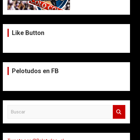
Like Button
Pelotudos en FB
B
u
s
c
a