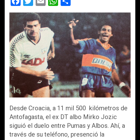
F
T
E
W
C
a
wi
m
h
o
ce
tt
ail
at
m
b
er
s
p
o
A
ar
o
p
tir
k
p
Desde Croacia, a 11 mil 500 kilómetros de
Antofagasta, el ex DT albo Mirko Jozic
siguió el duelo entre Pumas y Albos. Ahí, a
través de su teléfono, presenció la