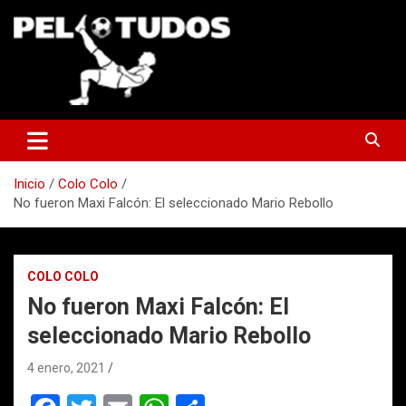
Saltar
al
contenido
www.pelotudos.cl
Inicio
Colo Colo
No fueron Maxi Falcón: El seleccionado Mario Rebollo
COLO COLO
No fueron Maxi Falcón: El
seleccionado Mario Rebollo
4 enero, 2021