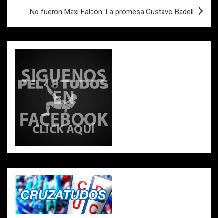
o
p
tir
entradas
No fueron Maxi Falcón: La promesa Gustavo Badell
k
p