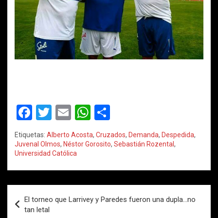
F
T
E
W
C
a
wi
m
h
o
Etiquetas:
Alberto Acosta
,
Cruzados
,
Demanda
,
Despedida
,
ce
tt
ail
at
m
Juvenal Olmos
,
Néstor Gorosito
,
Sebastián Rozental
,
Universidad Católica
b
er
s
p
o
A
ar
o
p
tir
Navegación
El torneo que Larrivey y Paredes fueron una dupla…no
k
p
de
tan letal