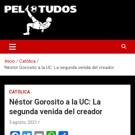
Saltar
al
contenido
www.pelotudos.cl
Inicio
Católica
Néstor Gorosito a la UC: La segunda venida del creador
CATÓLICA
Néstor Gorosito a la UC: La
segunda venida del creador
3 agosto, 2021