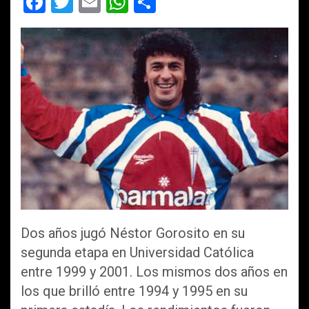
F
T
E
W
C
a
wi
m
h
o
ce
tt
ail
at
m
b
er
s
p
o
A
ar
o
p
tir
k
p
Dos años jugó Néstor Gorosito en su
segunda etapa en Universidad Católica
entre 1999 y 2001. Los mismos dos años en
los que brilló entre 1994 y 1995 en su