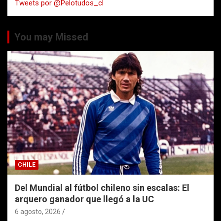
Tweets por @Pelotudos_cl
r
You may Missed
CHILE
Del Mundial al fútbol chileno sin escalas: El
arquero ganador que llegó a la UC
6 agosto, 2026