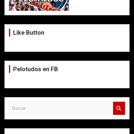
Like Button
Pelotudos en FB
B
u
s
c
a