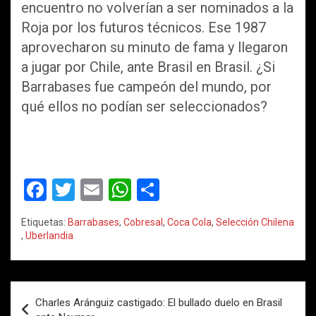
encuentro no volverían a ser nominados a la
Roja por los futuros técnicos. Ese 1987
aprovecharon su minuto de fama y llegaron
a jugar por Chile, ante Brasil en Brasil. ¿Si
Barrabases fue campeón del mundo, por
qué ellos no podían ser seleccionados?
F
T
E
W
C
a
wi
m
h
o
Etiquetas:
Barrabases
,
Cobresal
,
Coca Cola
,
Selección Chilena
ce
tt
ail
at
m
,
Uberlandia
b
er
s
p
o
A
ar
Navegación
o
p
tir
Charles Aránguiz castigado: El bullado duelo en Brasil
de