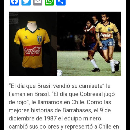
F
T
E
W
C
a
wi
m
h
o
ce
tt
ail
at
m
b
er
s
p
o
A
ar
o
p
tir
k
p
“El día que Brasil vendió su camiseta” le
llaman en Brasil. “El día que Cobresal jugó
de rojo”, le llamamos en Chile. Como las
mejores historias de Barrabases, el 9 de
diciembre de 1987 el equipo minero
cambió sus colores y representó a Chile en