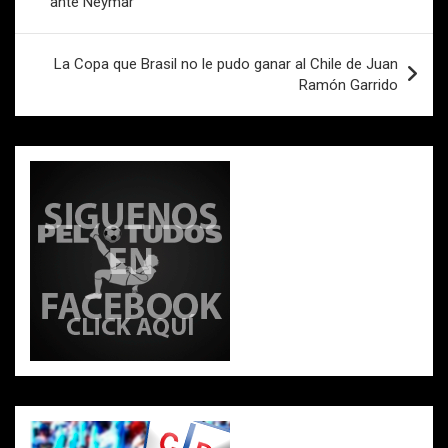
ante Neymar
k
p
entradas
La Copa que Brasil no le pudo ganar al Chile de Juan
Ramón Garrido