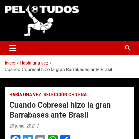
Saltar
al
contenido
www.pelotudos.cl
Inicio
Había una vez
Cuando Cobresal hizo la gran Barrabases ante Brasil
HABÍA UNA VEZ
SELECCIÓN CHILENA
Cuando Cobresal hizo la gran
Barrabases ante Brasil
29 junio, 2021