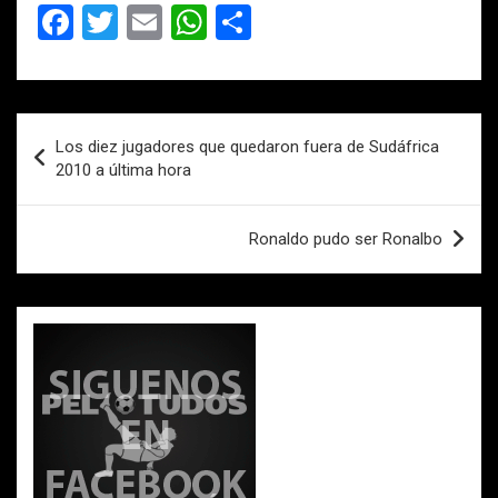
F
T
E
W
C
a
wi
m
h
o
ce
tt
ail
at
m
b
er
s
p
Navegación
Los diez jugadores que quedaron fuera de Sudáfrica
o
A
ar
de
2010 a última hora
o
p
tir
entradas
k
p
Ronaldo pudo ser Ronalbo