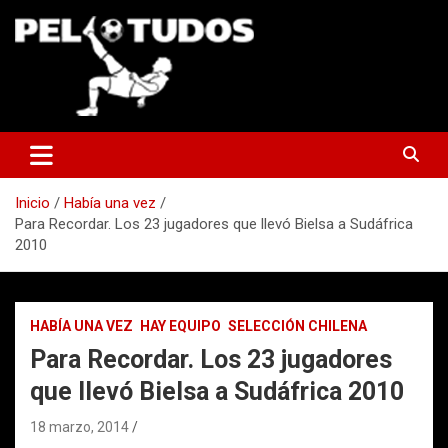
Saltar
al
contenido
www.pelotudos.cl
Inicio
Había una vez
Para Recordar. Los 23 jugadores que llevó Bielsa a Sudáfrica
2010
HABÍA UNA VEZ
HAY EQUIPO
SELECCIÓN CHILENA
Para Recordar. Los 23 jugadores
que llevó Bielsa a Sudáfrica 2010
18 marzo, 2014