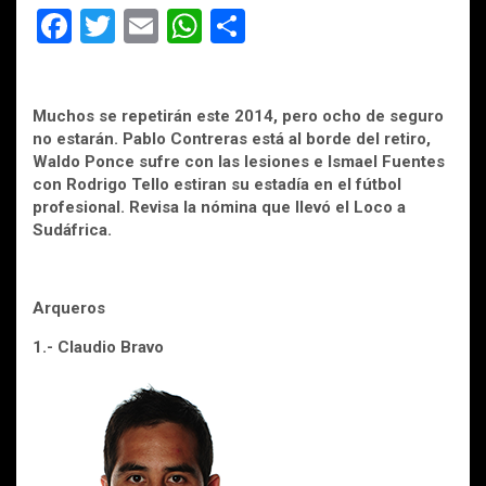
F
T
E
W
C
a
wi
m
h
o
ce
tt
ail
at
m
Muchos se repetirán este 2014, pero ocho de seguro
b
er
s
p
no estarán. Pablo Contreras está al borde del retiro,
o
A
ar
Waldo Ponce sufre con las lesiones e Ismael Fuentes
con Rodrigo Tello estiran su estadía en el fútbol
o
p
tir
profesional. Revisa la nómina que llevó el Loco a
k
p
Sudáfrica.
Arqueros
1.- Claudio Bravo