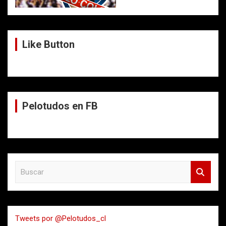
Like Button
Pelotudos en FB
B
u
s
c
a
Tweets por @Pelotudos_cl
r