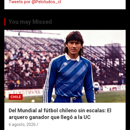
Tweets por @Pelotudos_cl
r
You may Missed
CHILE
Del Mundial al fútbol chileno sin escalas: El
arquero ganador que llegó a la UC
6 agosto, 2026