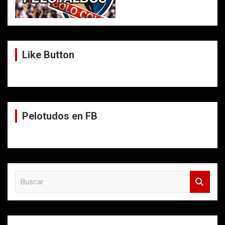
Like Button
Pelotudos en FB
B
u
s
c
a