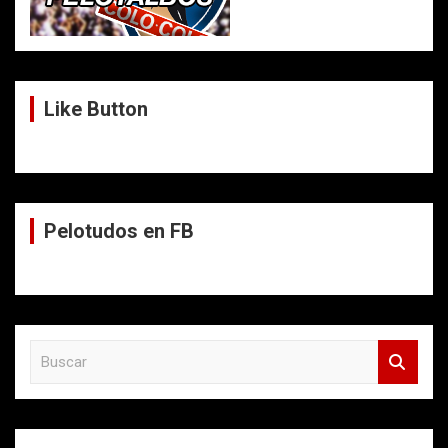
Like Button
Pelotudos en FB
B
u
s
c
a