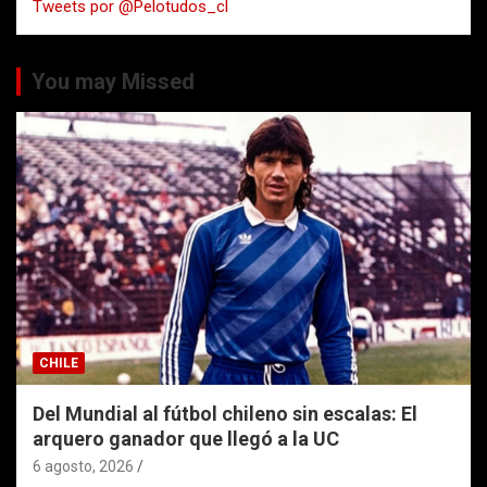
Tweets por @Pelotudos_cl
r
You may Missed
CHILE
Del Mundial al fútbol chileno sin escalas: El
arquero ganador que llegó a la UC
6 agosto, 2026