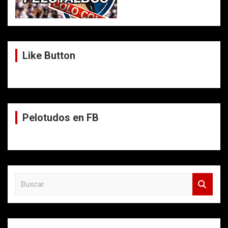
Like Button
Pelotudos en FB
B
u
s
c
a