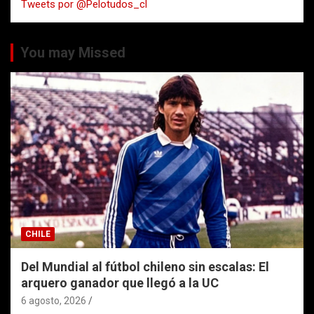
Tweets por @Pelotudos_cl
r
You may Missed
CHILE
Del Mundial al fútbol chileno sin escalas: El
arquero ganador que llegó a la UC
6 agosto, 2026