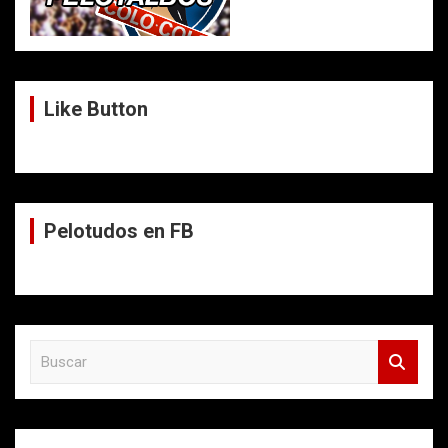
Like Button
Pelotudos en FB
B
u
s
c
a