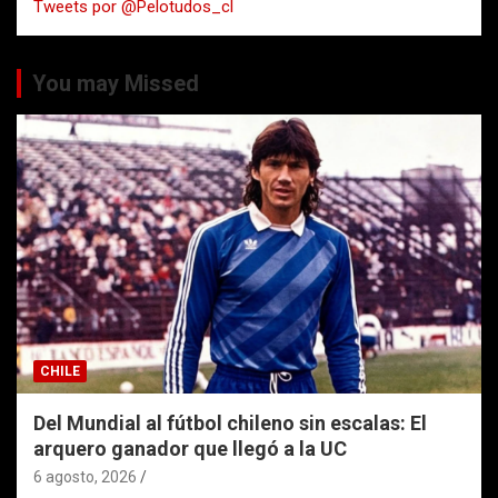
Tweets por @Pelotudos_cl
r
You may Missed
CHILE
Del Mundial al fútbol chileno sin escalas: El
arquero ganador que llegó a la UC
6 agosto, 2026