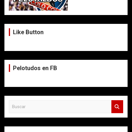
Like Button
Pelotudos en FB
B
u
s
c
a