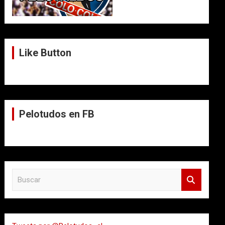
Like Button
Pelotudos en FB
B
u
s
c
a