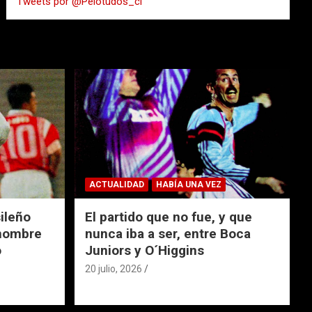
Tweets por @Pelotudos_cl
r
ACTUALIDAD
HABÍA UNA VEZ
ileño
El partido que no fue, y que
 nombre
nunca iba a ser, entre Boca
o
Juniors y O´Higgins
20 julio, 2026