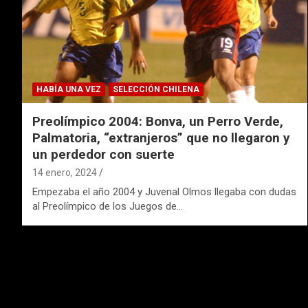
HABÍA UNA VEZ
SELECCIÓN CHILENA
Preolímpico 2004: Bonva, un Perro Verde,
Palmatoria, “extranjeros” que no llegaron y
un perdedor con suerte
14 enero, 2024
Empezaba el año 2004 y Juvenal Olmos llegaba con dudas
al Preolímpico de los Juegos de…