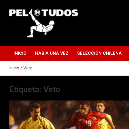
Saltar
al
contenido
www.pelotudos.cl
INICIO
HABÍA UNA VEZ
SELECCIÓN CHILENA
Inicio
Veto
Etiqueta:
Veto