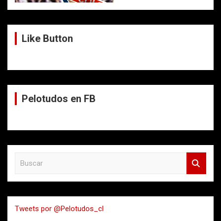
Like Button
Pelotudos en FB
B
u
s
c
a
Tweets por @Pelotudos_cl
r