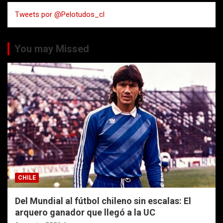
a
Tweets por @Pelotudos_cl
r
You may Missed
CHILE
Del Mundial al fútbol chileno sin escalas: El
arquero ganador que llegó a la UC