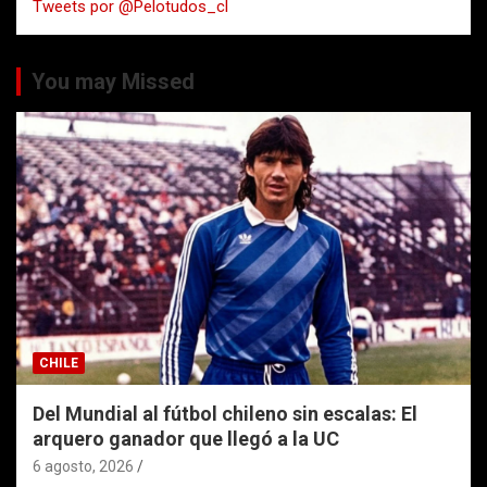
Tweets por @Pelotudos_cl
r
You may Missed
CHILE
Del Mundial al fútbol chileno sin escalas: El
arquero ganador que llegó a la UC
6 agosto, 2026