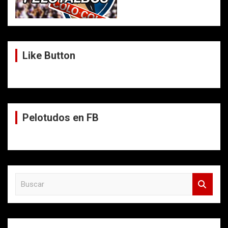
Like Button
Pelotudos en FB
B
u
s
c
a