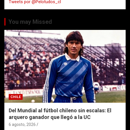
Tweets por @Pelotudos_cl
r
You may Missed
CHILE
Del Mundial al fútbol chileno sin escalas: El
arquero ganador que llegó a la UC
6 agosto, 2026