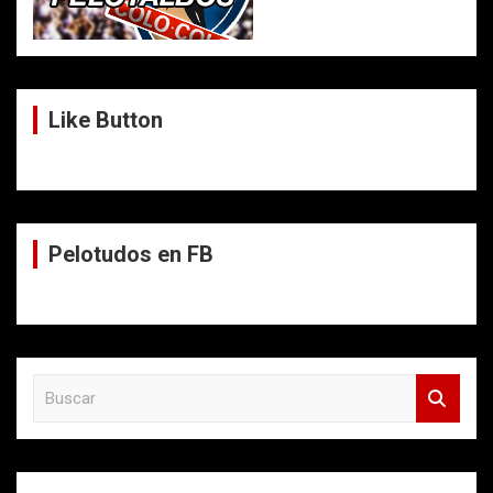
Like Button
Pelotudos en FB
B
u
s
c
a