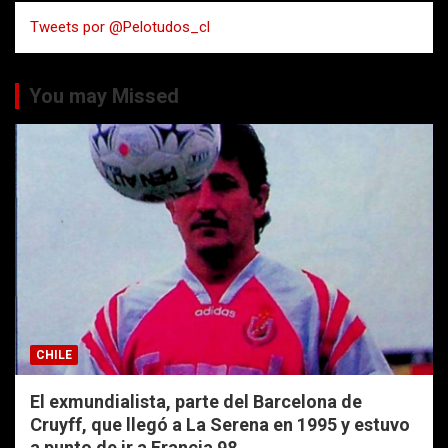
a
Tweets por @Pelotudos_cl
r
You may Missed
CHILE
El exmundialista, parte del Barcelona de
Cruyff, que llegó a La Serena en 1995 y estuvo
a punto de ir a Francia 98