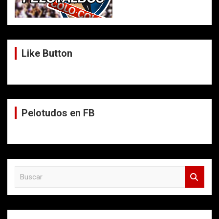
Like Button
Pelotudos en FB
B
u
s
c
a