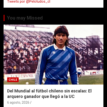
Tweets por @Pelotudos_cl
r
You may Missed
CHILE
Del Mundial al fútbol chileno sin escalas: El
arquero ganador que llegó a la UC
6 agosto, 2026