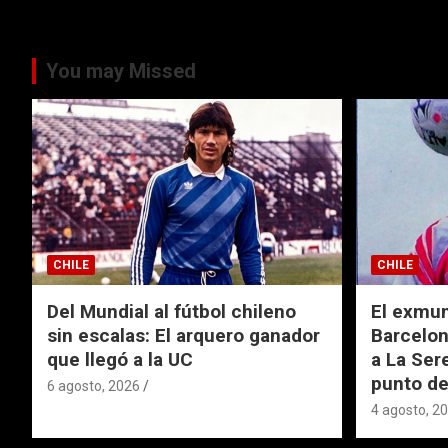
You may Missed
CHILE
CHILE
Del Mundial al fútbol chileno
El exmund
sin escalas: El arquero ganador
Barcelon
que llegó a la UC
a La Ser
punto de
6 agosto, 2026
4 agosto, 2