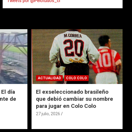
Tweets por @Pelotudos_cl
r
ACTUALIDAD
COLO COLO
El día
El exseleccionado brasileño
nte de
que debió cambiar su nombre
para jugar en Colo Colo
27 julio, 2026