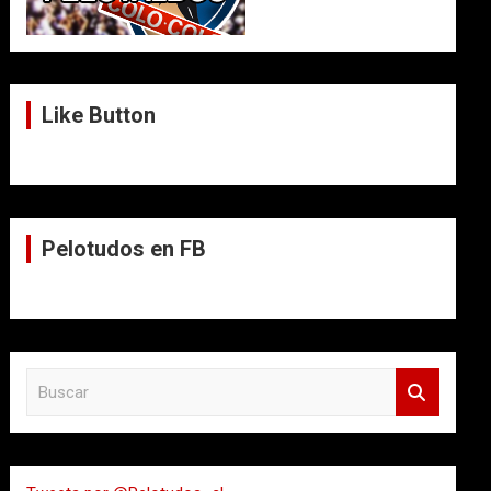
Like Button
Pelotudos en FB
B
u
s
c
a