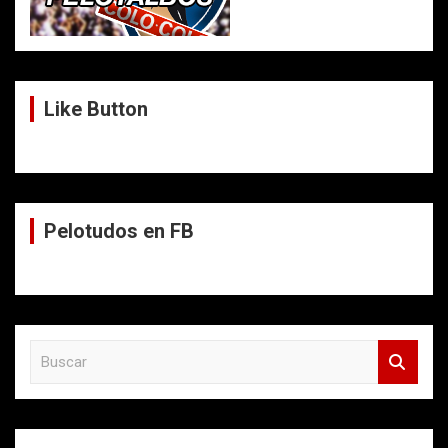
Like Button
Pelotudos en FB
B
u
s
c
a