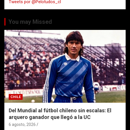
Tweets por @Pelotudos_cl
r
You may Missed
CHILE
Del Mundial al fútbol chileno sin escalas: El
arquero ganador que llegó a la UC
6 agosto, 2026