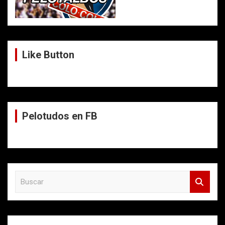
Like Button
Pelotudos en FB
B
u
s
c
a