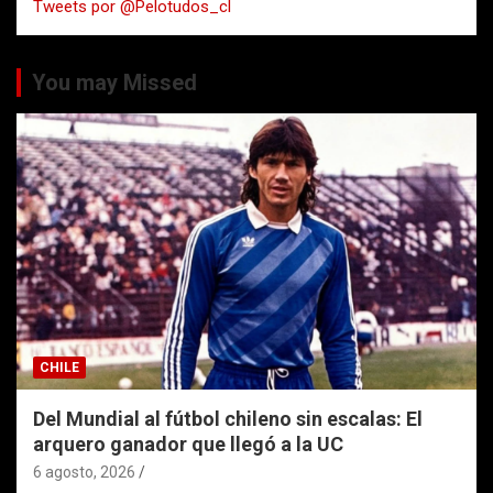
Tweets por @Pelotudos_cl
r
You may Missed
CHILE
Del Mundial al fútbol chileno sin escalas: El
arquero ganador que llegó a la UC
6 agosto, 2026