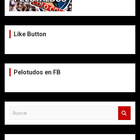
Like Button
Pelotudos en FB
B
u
s
c
a