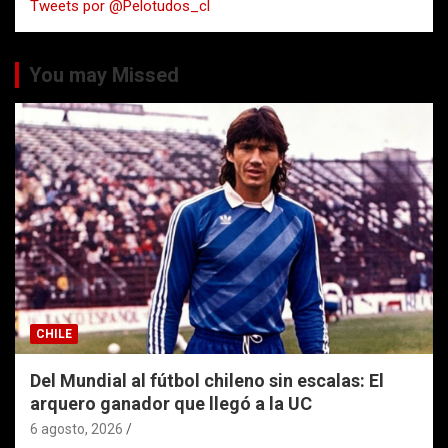
Tweets por @Pelotudos_cl
r
You may Missed
CHILE
Del Mundial al fútbol chileno sin escalas: El
arquero ganador que llegó a la UC
6 agosto, 2026