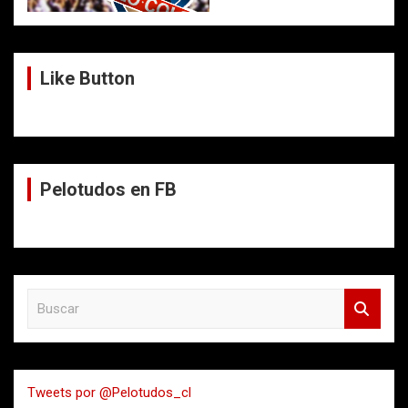
Like Button
Pelotudos en FB
B
u
s
c
a
Tweets por @Pelotudos_cl
r