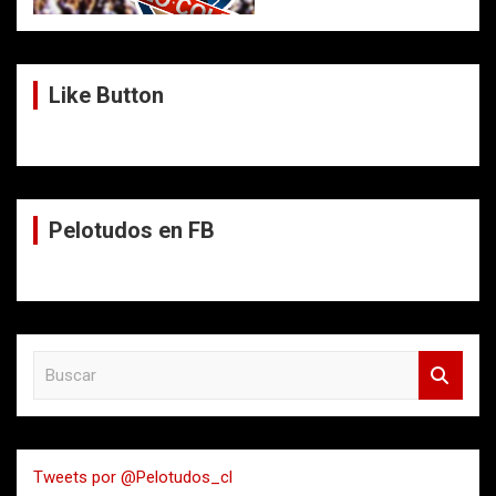
Like Button
Pelotudos en FB
B
u
s
c
a
Tweets por @Pelotudos_cl
r