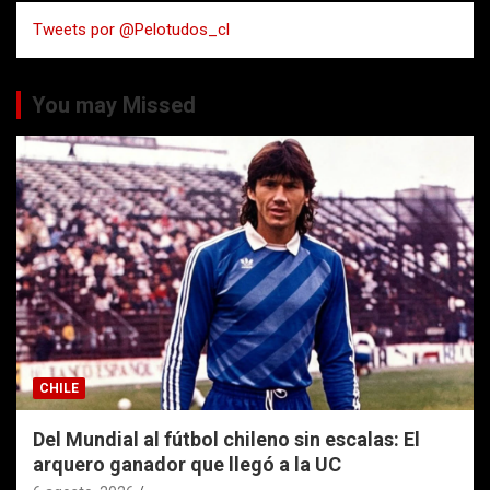
a
Tweets por @Pelotudos_cl
r
You may Missed
CHILE
Del Mundial al fútbol chileno sin escalas: El
arquero ganador que llegó a la UC