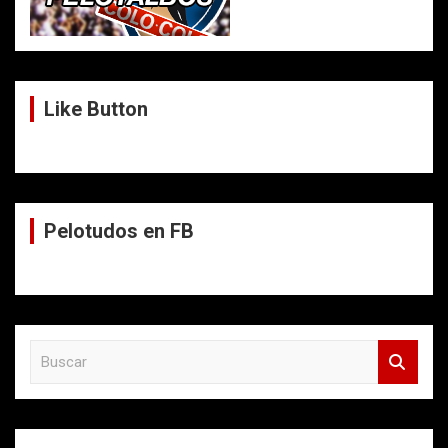
Like Button
Pelotudos en FB
B
u
s
c
a