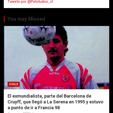
Tweets por @Pelotudos_cl
r
You may Missed
CHILE
El exmundialista, parte del Barcelona de
Cruyff, que llegó a La Serena en 1995 y estuvo
a punto de ir a Francia 98