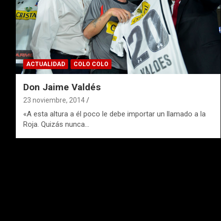
ACTUALIDAD
COLO COLO
Don Jaime Valdés
23 noviembre, 2014
«A esta altura a él poco le debe importar un llamado a la
Roja. Quizás nunca…