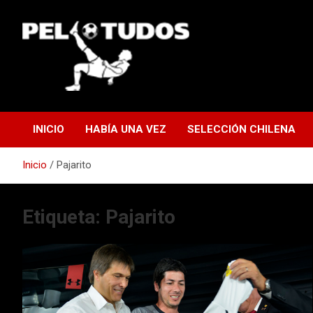
Saltar
al
contenido
www.pelotudos.cl
INICIO
HABÍA UNA VEZ
SELECCIÓN CHILENA
Inicio
Pajarito
Etiqueta:
Pajarito