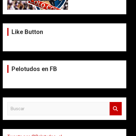
Like Button
Pelotudos en FB
B
u
s
c
a