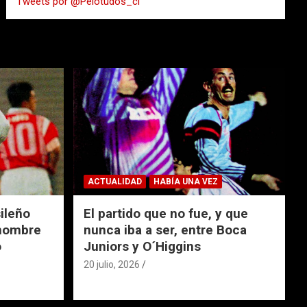
Tweets por @Pelotudos_cl
r
ACTUALIDAD
HABÍA UNA VEZ
ileño
El partido que no fue, y que
 nombre
nunca iba a ser, entre Boca
o
Juniors y O´Higgins
20 julio, 2026