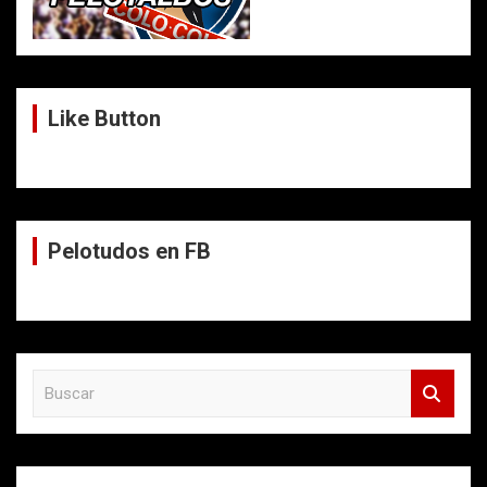
Like Button
Pelotudos en FB
B
u
s
c
a