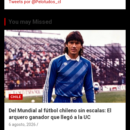
Tweets por @Pelotudos_cl
r
You may Missed
CHILE
Del Mundial al fútbol chileno sin escalas: El
arquero ganador que llegó a la UC
6 agosto, 2026