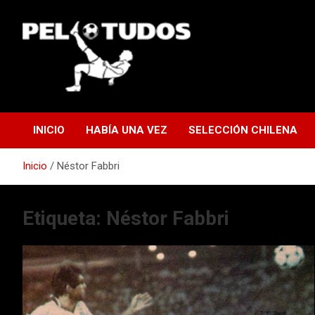
Saltar
al
contenido
www.pelotudos.cl
INICIO
HABÍA UNA VEZ
SELECCIÓN CHILENA
Inicio
Néstor Fabbri
Etiqueta:
Néstor Fabbri