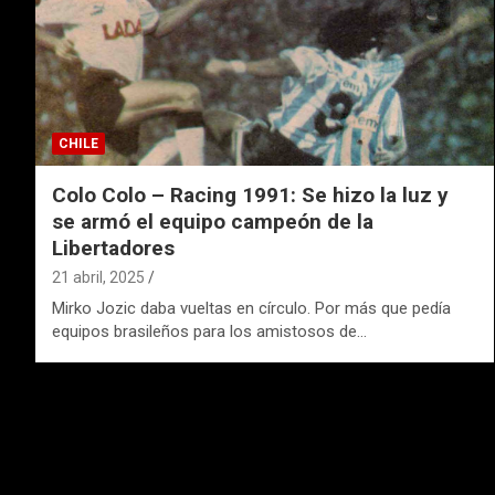
CHILE
Colo Colo – Racing 1991: Se hizo la luz y
se armó el equipo campeón de la
Libertadores
21 abril, 2025
Mirko Jozic daba vueltas en círculo. Por más que pedía
equipos brasileños para los amistosos de…