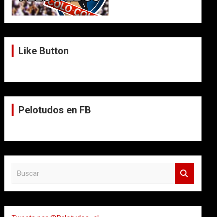
Like Button
Pelotudos en FB
B
u
s
c
a