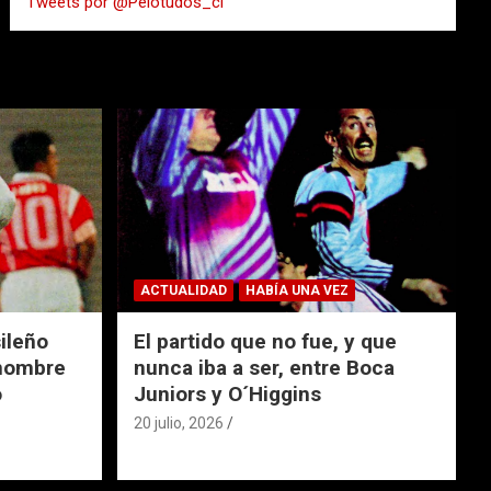
Tweets por @Pelotudos_cl
r
ACTUALIDAD
HABÍA UNA VEZ
ileño
El partido que no fue, y que
 nombre
nunca iba a ser, entre Boca
o
Juniors y O´Higgins
20 julio, 2026