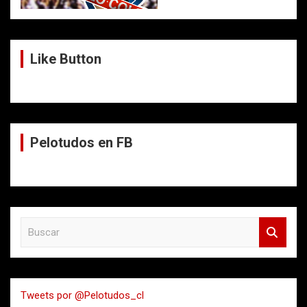
Like Button
Pelotudos en FB
B
u
s
c
a
Tweets por @Pelotudos_cl
r