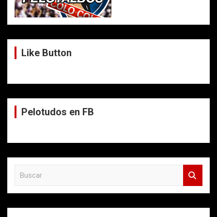
Like Button
Pelotudos en FB
B
u
s
c
a