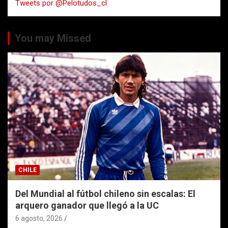
Tweets por @Pelotudos_cl
r
You may Missed
CHILE
Del Mundial al fútbol chileno sin escalas: El
arquero ganador que llegó a la UC
6 agosto, 2026