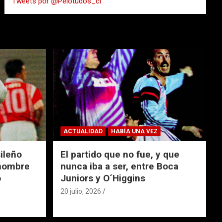
Tweets por @Pelotudos_cl
r
ACTUALIDAD
HABÍA UNA VEZ
ileño
El partido que no fue, y que
 nombre
nunca iba a ser, entre Boca
o
Juniors y O´Higgins
20 julio, 2026