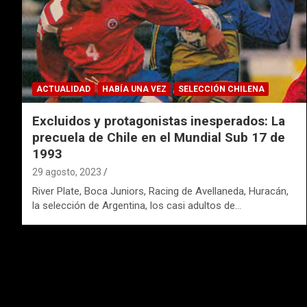
ACTUALIDAD
HABÍA UNA VEZ
SELECCIÓN CHILENA
Excluidos y protagonistas inesperados: La
precuela de Chile en el Mundial Sub 17 de
1993
29 agosto, 2023
River Plate, Boca Juniors, Racing de Avellaneda, Huracán,
la selección de Argentina, los casi adultos de…