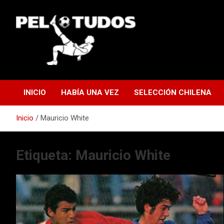
Saltar
al
contenido
www.pelotudos.cl
INICIO
HABÍA UNA VEZ
SELECCIÓN CHILENA
Inicio
Mauricio White
Etiqueta:
Mauricio White