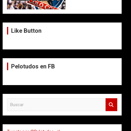
Like Button
Pelotudos en FB
B
u
s
c
a