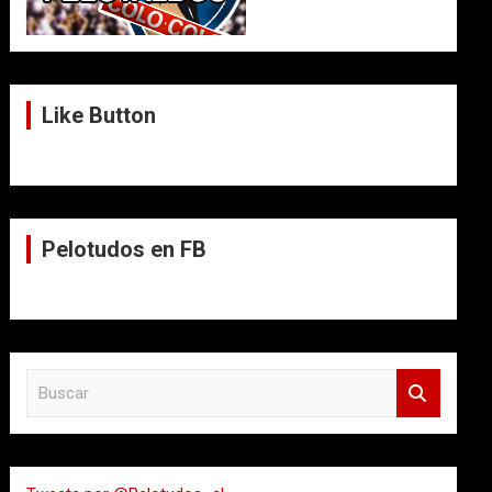
Like Button
Pelotudos en FB
B
u
s
c
a