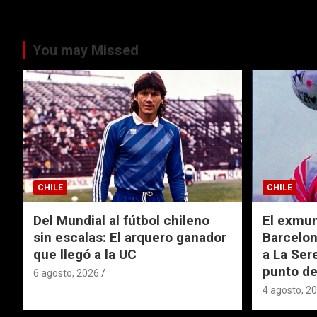
You may Missed
CHILE
CHILE
Del Mundial al fútbol chileno
El exmund
sin escalas: El arquero ganador
Barcelon
que llegó a la UC
a La Ser
punto de
6 agosto, 2026
4 agosto, 2