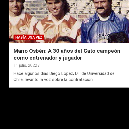
HABÍA UNA VEZ
Mario Osbén: A 30 años del Gato campeón
como entrenador y jugador
11 julio, 2022
Hace algunos días Diego López, DT de Universidad de
Chile, levantó la voz sobre la contratación…