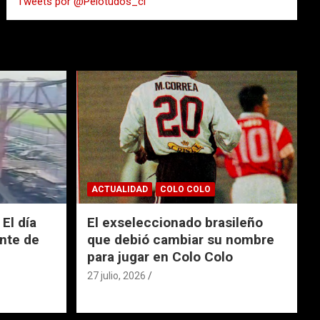
Tweets por @Pelotudos_cl
r
ACTUALIDAD
COLO COLO
El día
El exseleccionado brasileño
nte de
que debió cambiar su nombre
para jugar en Colo Colo
27 julio, 2026