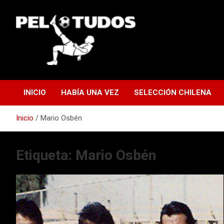
Saltar
al
contenido
www.pelotudos.cl
INICIO
HABÍA UNA VEZ
SELECCIÓN CHILENA
Inicio
Mario Osbén
Etiqueta:
Mario Osbén