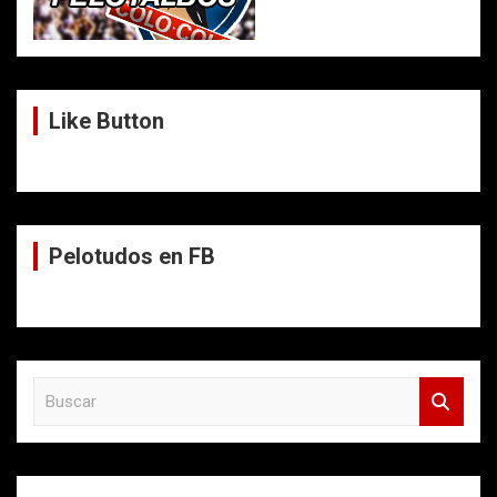
Like Button
Pelotudos en FB
B
u
s
c
a