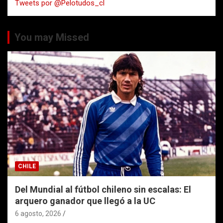
Tweets por @Pelotudos_cl
r
You may Missed
CHILE
Del Mundial al fútbol chileno sin escalas: El
arquero ganador que llegó a la UC
6 agosto, 2026