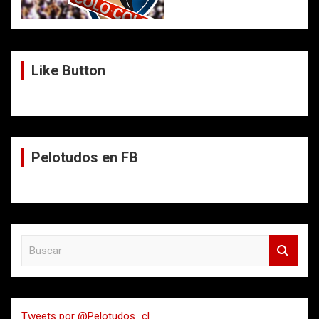
Like Button
Pelotudos en FB
B
u
s
c
a
Tweets por @Pelotudos_cl
r