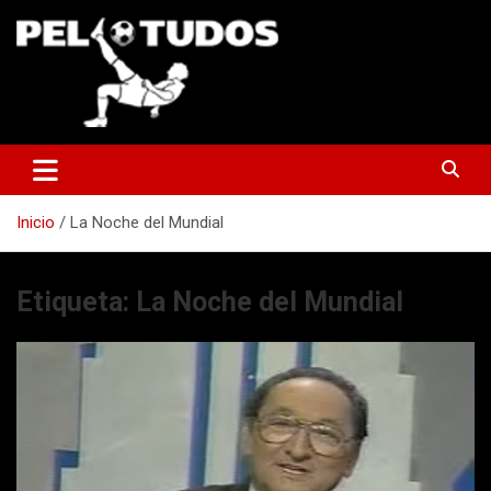
Saltar
al
contenido
www.pelotudos.cl
Inicio
La Noche del Mundial
Etiqueta:
La Noche del Mundial