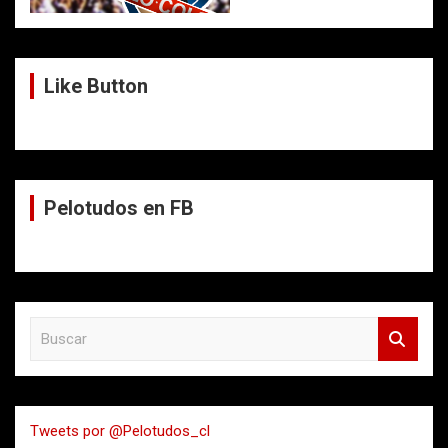
Like Button
Pelotudos en FB
B
u
s
c
a
Tweets por @Pelotudos_cl
r